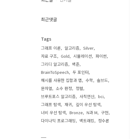
최근댓글
Tags
그래프 이론
알고리즘
Silver
자료 구조
Gold
시뮬레이션
파이썬
그리디 알고리즘
백준
BrainToSpeech
두 포인터
해시를 사용한 집합과 맵
수학
솔브드
문자열
소수 판정
정렬
브루트포스 알고리즘
사칙연산
bci
그래프 탐색
재귀
깊이 우선 탐색
너비 우선 탐색
Bronze
N과 M
구현
다이나믹 프로그래밍
백트래킹
정수론