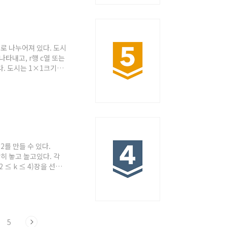
으로 나누어져 있다. 도시
 나타내고, r행 c열 또는
있다. 도시는 1×1크기의
은 (r, c)와 같은 형
의미한다. r과 c는 1
람들은 "치킨 거리"라
. ..
212를 만들 수 있다.
나란히 놓고 놀고있다. 각
≤ k ≤ 4)장을 선택
모두 몇 가지일까? 예를
. 여기서 3장을 선택해서 정
 또, 21, 1, 3을 순서
5