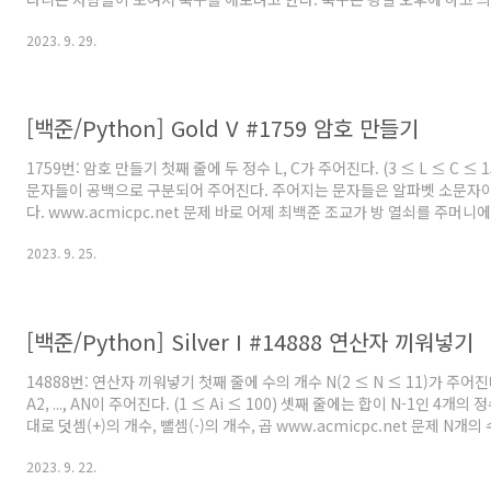
를 하기 위해 모인 사람은 총 N명이고 신기하게도 N은 짝수이다. 이제 N/
2023. 9. 29.
팀과 링크 팀으로 사람들을 나눠야 한다. BOJ를 운영하는 회사 답게 사람에
로 배정했고, 아래와 같은 능력치를 조사했다. 능력치 Sij는 i번 사람과 j번
때, 팀에 더해지는 능력치이다. 팀의 능력치는 팀에 속한 모든 ..
[백준/Python] Gold V #1759 암호 만들기
1759번: 암호 만들기 첫째 줄에 두 정수 L, C가 주어진다. (3 ≤ L ≤ C ≤
문자들이 공백으로 구분되어 주어진다. 주어지는 문자들은 알파벳 소문자이
다. www.acmicpc.net 문제 바로 어제 최백준 조교가 방 열쇠를 주머니
로 가 버리는 황당한 상황에 직면한 조교들은, 702호에 새로운 보안 시스
2023. 9. 25.
이 보안 시스템은 열쇠가 아닌 암호로 동작하게 되어 있는 시스템이다. 암호
파벳 소문자들로 구성되며 최소 한 개의 모음(a, e, i, o, u)과 최소 두 
고 알려져 있다. 또한 정렬된 문자열을 선호하는 조교들의 성향으로 미루어
알..
[백준/Python] Silver I #14888 연산자 끼워넣기
14888번: 연산자 끼워넣기 첫째 줄에 수의 개수 N(2 ≤ N ≤ 11)가 주어진
A2, ..., AN이 주어진다. (1 ≤ Ai ≤ 100) 셋째 줄에는 합이 N-1인 4개
대로 덧셈(+)의 개수, 뺄셈(-)의 개수, 곱 www.acmicpc.net 문제 N개의
A2, ..., AN이 주어진다. 또, 수와 수 사이에 끼워넣을 수 있는 N-1개의 
2023. 9. 22.
는 덧셈(+), 뺄셈(-), 곱셈(×), 나눗셈(÷)으로만 이루어져 있다. 우리는
하나씩 넣어서, 수식을 하나 만들 수 있다. 이때, 주어진 수의 순서를 바꾸면 안