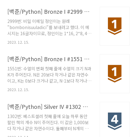
울 단 www.acmicpc.net 문제 화은이는 이번
영어 시험에서 틀린 문제를 바탕으로 영어 단어
[백준/Python] Bronze I #2999 비밀 이메일
암기를 하려고 한다. 그 과정에서 효율적으로 영
2999번: 비밀 이메일 정인이는 원래
어 단어를 외우기 위해 영어 단어장을 만들려 하
"bombonisuuladici"를 보내려고 했다. 이 메
고 있다. 화은이가 만들고자 하는 단어장의 단어
시지는 16글자이므로, 정인이는 1*16, 2*8, 4*4
순서는 다음과 같은 우선순위를 차례로 적용하여
행렬을 선택할 수 있다. R이 가장 큰 것은 4*4이
만들어진다. 자주 나오는 단어일수록 앞에 배치
2023. 12. 15.
므로, 4*4를 선택한다. 정인이가 만든 행렬은 다
한다. 해당 단어의 길이가 길수록 앞에 배치한다.
음과 www.acmicpc.net 문제 매일 밤, 정인이
알파벳 사전 순으로 앞에 있는 단어일수록 앞에
는 상근이에게 이메일을 보낸다. 정인이는 자신
[백준/Python] Bronze I #1551 수열의 변화
배치..
의 이메일이 해킹당할 수도 있다는 생각에, 내용
1551번: 수열의 변화 첫째 줄에 수열의 크기 N과
을 항상 암호화해서 보낸다. 정인이가 사용하는
K가 주어진다. N은 20보다 작거나 같은 자연수
암호 알고리즘은 다음과 같다. 정인이가 보내는
이고, K는 0보다 크거나 같고, N-1보다 작거나 같
메시지는 총 N글자이다. 먼저, 정인이는 R
은 정수이다. 둘째 줄에는 수열이 ‘,’로 구분되어
2023. 12. 15.
주어진다. 수열을 이루 www.acmicpc.net 문
제 크기가 N인 수열 A가 주어졌을 때, 세준이는
인접한 두 원소의 차이를 이용해서 크기가 N-1인
[백준/Python] Silver IV #1302 베스트셀러
수열 B를 만들 수 있다. 예를 들어, A = {5, 6, 3,
1302번: 베스트셀러 첫째 줄에 오늘 하루 동안
9, -1} 이었을 때, B = {6-5, 3-6, 9-3, -1-9} =
팔린 책의 개수 N이 주어진다. 이 값은 1,000보
{1, -3, 6, -10}이 된다. 즉, B[i] = A[i+1]-A[i]가
다 작거나 같은 자연수이다. 둘째부터 N개의 줄
된다. 수열 A가 주어졌을 때, 세준이가 위의 방법
에 책의 제목이 입력으로 들어온다. 책의 제목의
을 K번 했을 때 나오는 수열을 구하는 프로그램을