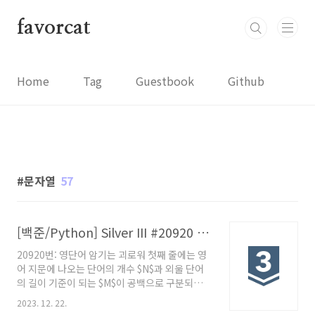
본문 바로가기
favorcat
Home
Tag
Guestbook
Github
문자열
57
[백준/Python] Silver III #20920 영단어 암기는 괴로워
20920번: 영단어 암기는 괴로워 첫째 줄에는 영
어 지문에 나오는 단어의 개수 $N$과 외울 단어
의 길이 기준이 되는 $M$이 공백으로 구분되어
주어진다. ($1 \leq N \leq 100\,000$, $1 \leq
2023. 12. 22.
M \leq 10$) 둘째 줄부터 $N+1$번째 줄까지 외