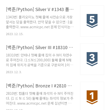
병든 나이트는 건강한 보통 체스의 나이트와 다
르게 4가지로만 움직일 수 있다. 2칸 위로, 1칸 오
[백준/Python] Silver V #1343 폴리오미노
른쪽 1칸 위로, 2칸 오른쪽 1칸 아래로, 2칸 오른
1343번: 폴리오미노 첫째 줄에 사전순으로 가장
쪽 2칸 아래로, 1칸 오른쪽 병든 나이트는 여행을
앞서는 답을 출력한다. 만약 덮을 수 없으면 -1을
시작하려고 하고, 여행을 하면서 방문한 칸의 수
출력한다. www.acmicpc.net 문제 민식이는
를 최대로 하려고 한다. 병든 나이트의 이동 횟수
다음과 같은 폴리오미노 2개를 무한개만큼 가지
가 4번보다 적지 않다면, 이동 방법을 모두 한 번
2023. 12. 15.
고 있다. AAAA와 BB 이제 '.'와 'X'로 이루어진
씩 사용해야 한다. 이동 횟수가 4번보다 적은 경
보드판이 주어졌을 때, 민식이는 겹침없이 'X'를
우(방문한 칸이 5개 미만)에는 이동 방법에 대한
모두 폴리오미노로 덮으려고 한다. 이때, '.'는 폴
[백준/Python] Silver III #18310 안테나
제약이..
리오미노로 덮으면 안 된다. 폴리오미노로 모두
18310번: 안테나 첫째 줄에 집의 수 N이 자연수
덮은 보드판을 출력하는 프로그램을 작성하시오.
로 주어진다. (1≤N≤200,000) 둘째 줄에 N채
입력 첫째 줄에 보드판이 주어진다. 보드판의 크
의 집에 위치가 공백을 기준으로 구분되어 1이상
기는 최대 50이다. 출력 첫째 줄에 사전순으로 가
100,000이하의 자연수로 주어진다.
장 앞서는 답을 출력한다. 만약 덮을 수 없으면 -1
2023. 12. 3.
www.acmicpc.net 문제 일직선 상의 마을에
을 출력한다. 풀이 board = input() board =
여러 채의 집이 위치해 있다. 이중에서 특정 위치
board.replace('XXXX', 'AAA..
의 집에 특별히 한 개의 안테나를 설치하기로 결
[백준/Python] Bronze I #2810 컵홀더
정했다. 효율성을 위해 안테나로부터 모든 집까
2810번: 컵홀더 첫째 줄에 좌석의 수 N이 주어진
지의 거리의 총 합이 최소가 되도록 설치하려고
다. (1 ≤ N ≤ 50) 둘째 줄에는 좌석의 정보가 주
한다. 이 때 안테나는 집이 위치한 곳에만 설치할
어진다. www.acmicpc.net 문제 십년이면 강
수 있고, 논리적으로 동일한 위치에 여러 개의 집
산이 변한다. 강산이네 동네에 드디어 극장이 생
이 존재하는 것이 가능하다. 집들의 위치 값이 주