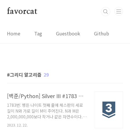
본문 바로가기
favorcat
Home
Tag
Guestbook
Github
그리디 알고리즘
29
[백준/Python] Silver III #1783 병든 나이트
1783번: 병든 나이트 첫째 줄에 체스판의 세로
길이 N와 가로 길이 M이 주어진다. N과 M은
2,000,000,000보다 작거나 같은 자연수이다.
www.acmicpc.net 문제 병든 나이트가 N × M
2023. 12. 22.
크기 체스판의 가장 왼쪽아래 칸에 위치해 있다.