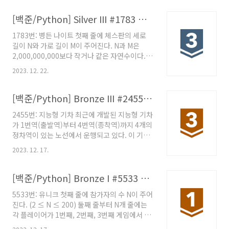
제 어떤 공연장에는 가로로 C개, 세로로 R개의
좌석이 C×R격자형으로 배치되어 있다. 각 좌석
[백준/Python] Silver III #1783 병든 나이트
의 번호는 해당 격자의 좌표 (x,y)로 표시된다. 예
1783번: 병든 나이트 첫째 줄에 체스판의 세로
를 들어보자. 아래 그림은 가로 7개, 세로 6개 좌
길이 N와 가로 길이 M이 주어진다. N과 M은
석으로 구성된 7×6격자형 좌석배치를 보여주고
2,000,000,000보다 작거나 같은 자연수이다.
있다. 그림에서 각 단위 사각형은 개별 좌석을 나
www.acmicpc.net 문제 병든 나이트가 N × M
타내며, 그 안에 표시된 값 (x,y)는 해당 좌석의 번
2023. 12. 22.
크기 체스판의 가장 왼쪽아래 칸에 위치해 있다.
호를 나타낸다. 가장 왼쪽 아래의 좌석번호는
병든 나이트는 건강한 보통 체스의 나이트와 다
(1,1)이며, 가장 오른쪽 위 좌석의 번호는 (7,6..
르게 4가지로만 움직일 수 있다. 2칸 위로, 1칸 오
[백준/Python] Bronze III #2455 지능형 기차
른쪽 1칸 위로, 2칸 오른쪽 1칸 아래로, 2칸 오른
2455번: 지능형 기차 최근에 개발된 지능형 기차
쪽 2칸 아래로, 1칸 오른쪽 병든 나이트는 여행을
가 1번역(출발역)부터 4번역(종착역)까지 4개의
시작하려고 하고, 여행을 하면서 방문한 칸의 수
정차역이 있는 노선에서 운행되고 있다. 이 기차
를 최대로 하려고 한다. 병든 나이트의 이동 횟수
에는 타거나 내리는 사람 수를 자동으로 인식할
가 4번보다 적지 않다면, 이동 방법을 모두 한 번
2023. 12. 17.
수 있는 장치가 있다. www.acmicpc.net 문제
씩 사용해야 한다. 이동 횟수가 4번보다 적은 경
최근에 개발된 지능형 기차가 1번역(출발역)부터
우(방문한 칸이 5개 미만)에는 이동 방법에 대한
4번역(종착역)까지 4개의 정차역이 있는 노선에
[백준/Python] Bronze I #5533 유니크
제약이..
서 운행되고 있다. 이 기차에는 타거나 내리는 사
5533번: 유니크 첫째 줄에 참가자의 수 N이 주어
람 수를 자동으로 인식할 수 있는 장치가 있다. 이
진다. (2 ≤ N ≤ 200) 둘째 줄부터 N개 줄에는
장치를 이용하여 출발역에서 종착역까지 가는 도
각 플레이어가 1번째, 2번째, 3번째 게임에서 쓴
중 기차 안에 사람이 가장 많을 때의 사람 수를 계
수가 공백으로 구분되어 주어진다.
산하려고 한다. 단, 이 기차를 이용하는 사람들은